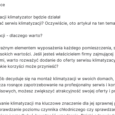
ice
cji klimatyzator będzie działał
serwis klimatyzacji? Oczywiście, oto artykuł na ten tema
cji - dlaczego warto?
 ważnym elementem wyposażenia każdego pomieszczenia, sz
sokich wartości. Jeśli jesteś właścicielem firmy zajmujące
ymi, warto rozważyć dodanie do oferty serwisu klimatyzac
akie korzyści może przynieść?
sób decyduje się na montaż klimatyzacji w swoich domach, 
cza rosnące zapotrzebowanie na profesjonalny serwis i ko
isowych, możesz zwiększyć atrakcyjność swojej oferty i p
wanie klimatyzacji ma kluczowe znaczenie dla jej sprawnej 
a, sprawdzanie poziomu czynnika chłodniczego czy sprawdz