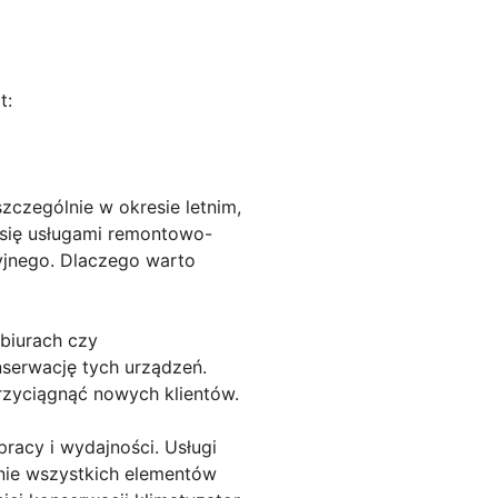
t:
czególnie w okresie letnim,
j się usługami remontowo-
yjnego. Dlaczego warto
biurach czy
nserwację tych urządzeń.
rzyciągnąć nowych klientów.
pracy i wydajności. Usługi
anie wszystkich elementów