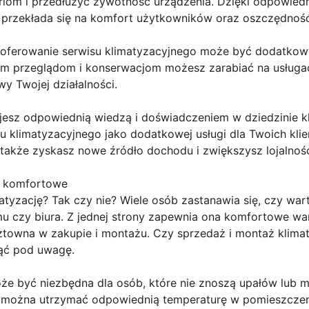
om i przedłużyć żywotność urządzenia. Dzięki odpowiedni
o przekłada się na komfort użytkowników oraz oszczędność 
 oferowanie serwisu klimatyzacyjnego może być dodatko
rnym przeglądom i konserwacjom możesz zarabiać na usługa
wy Twojej działalności.
jesz odpowiednią wiedzą i doświadczeniem w dziedzinie k
 klimatyzacyjnego jako dodatkowej usługi dla Twoich klien
 także zyskasz nowe źródło dochodu i zwiększysz lojalność
a komfortowe
tyzację? Tak czy nie? Wiele osób zastanawia się, czy wa
u czy biura. Z jednej strony zapewnia ona komfortowe war
ztowna w zakupie i montażu. Czy sprzedaż i montaż klimat
iąć pod uwagę.
że być niezbędna dla osób, które nie znoszą upałów lub m
iej można utrzymać odpowiednią temperaturę w pomieszczen